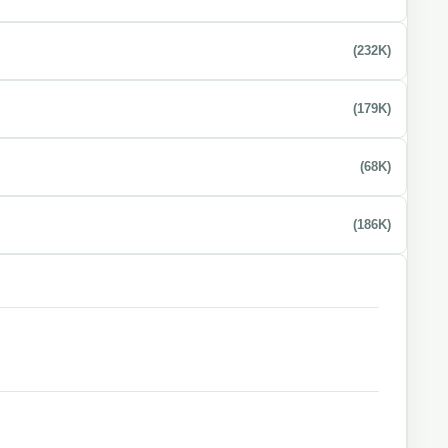
(232K)
(179K)
(68K)
(186K)