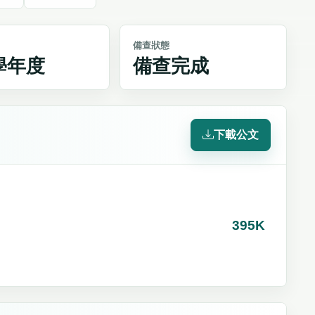
備查狀態
3學年度
備查完成
下載公文
395K