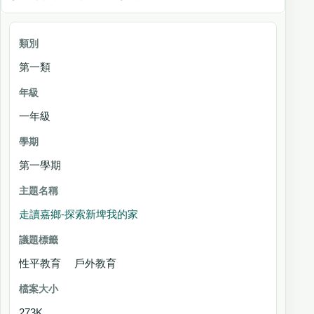
類別
第一類
年
級
一年級
學期
主題名稱
第一學期
議
題
走讀嘉鄉-探索新埤我的家
標
籤
性平教育 戶外教育
檔案大小
273K