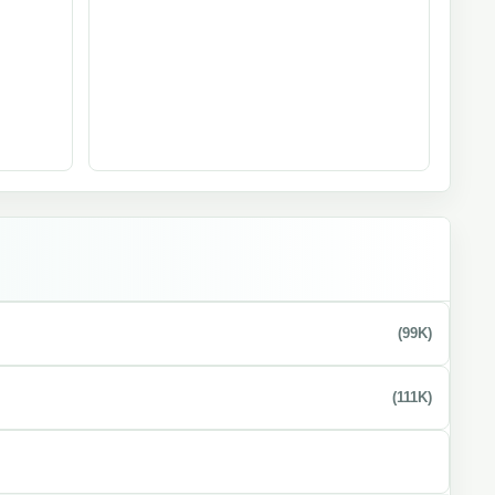
(99K)
(111K)