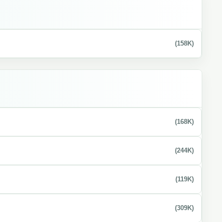
(158K)
(168K)
(244K)
(119K)
(309K)