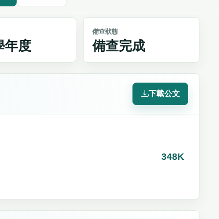
備查狀態
4學年度
備查完成
下載公文
348K