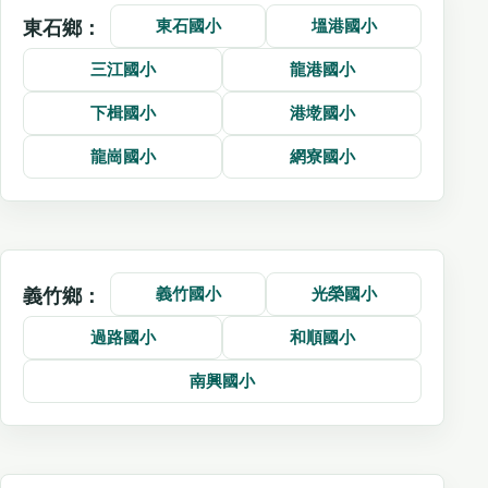
東石國小
塭港國小
東石鄉：
三江國小
龍港國小
下楫國小
港墘國小
龍崗國小
網寮國小
義竹國小
光榮國小
義竹鄉：
過路國小
和順國小
南興國小