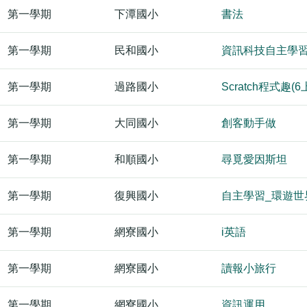
第一學期
下潭國小
書法
第一學期
民和國小
資訊科技自主學
第一學期
過路國小
Scratch程式趣(6
第一學期
大同國小
創客動手做
第一學期
和順國小
尋覓愛因斯坦
第一學期
復興國小
自主學習_環遊世界
第一學期
網寮國小
i英語
第一學期
網寮國小
讀報小旅行
第一學期
網寮國小
資訊運用