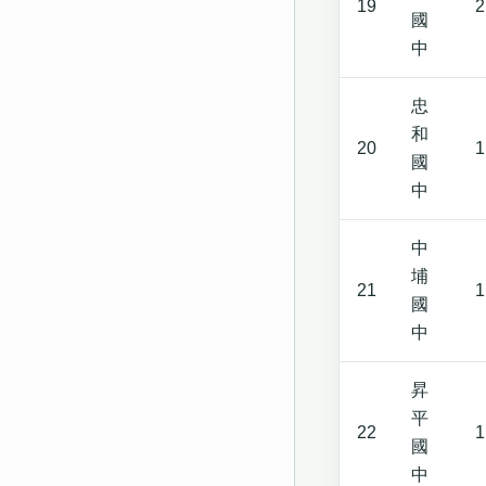
19
2
國
中
忠
和
20
1
國
中
中
埔
21
1
國
中
昇
平
22
1
國
中