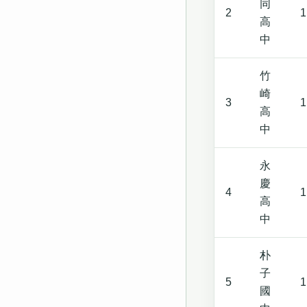
同
2
1
高
中
竹
崎
3
1
高
中
永
慶
4
1
高
中
朴
子
5
1
國