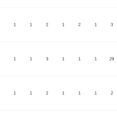
1
1
2
1
2
1
3
1
1
3
1
1
1
29
1
1
2
1
1
1
2