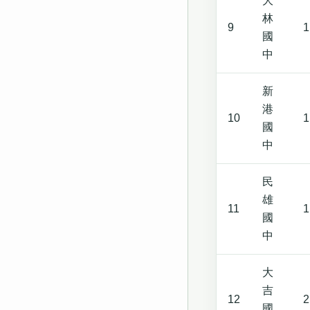
大
林
9
1
國
中
新
港
10
1
國
中
民
雄
11
1
國
中
大
吉
12
2
國