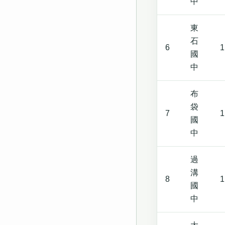
中
東
石
6
1
國
中
布
袋
7
1
國
中
過
溝
8
1
國
中