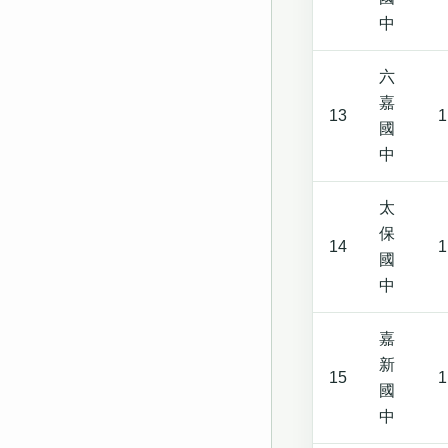
中
六
嘉
13
1
國
中
太
保
14
1
國
中
嘉
新
15
1
國
中