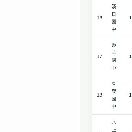
溪
口
16
1
國
中
鹿
草
17
1
國
中
東
榮
18
1
國
中
水
上