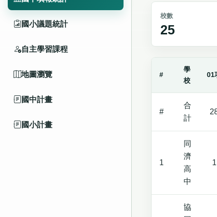
校數
國小議題統計
25
自主學習課程
學
地圖瀏覽
#
01
校
國中計畫
合
#
2
計
國小計畫
同
濟
1
1
高
中
協