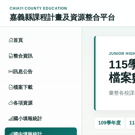
CHIAYI COUNTY EDUCATION
嘉義縣課程計畫及資源整合平台
首頁
JUNIOR HIG
整合資訊
11
訊息公告
檔案
檔案下載
彙整各校課
各項資源
國小填報統計
109學年度
1
國中填報統計