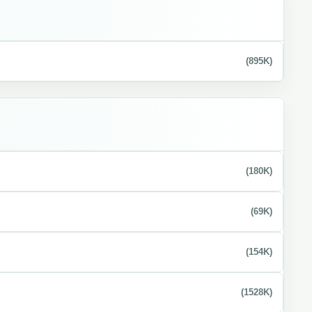
(895K)
(180K)
(69K)
(154K)
(1528K)