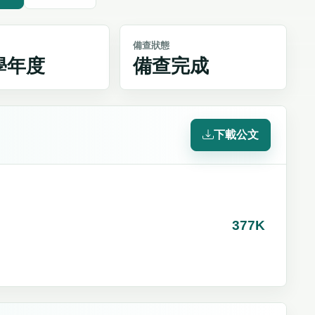
備查狀態
4學年度
備查完成
下載公文
377K