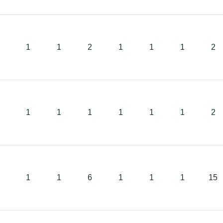
1
1
2
1
1
1
2
1
1
1
1
1
1
2
1
1
6
1
1
1
15