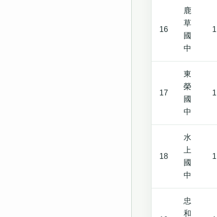
鹿
草
16
1
國
中
東
榮
17
1
國
中
水
上
18
1
國
中
忠
和