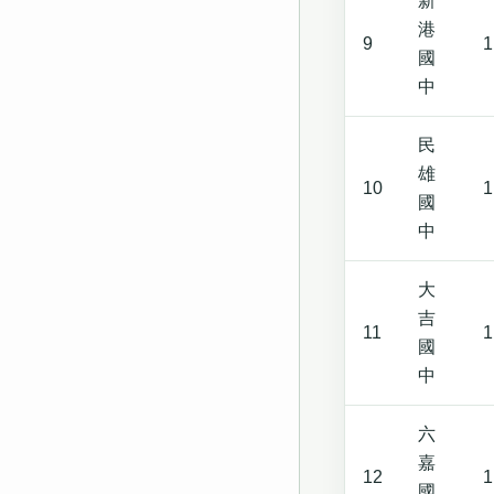
新
港
9
1
國
中
民
雄
10
1
國
中
大
吉
11
1
國
中
六
嘉
12
1
國