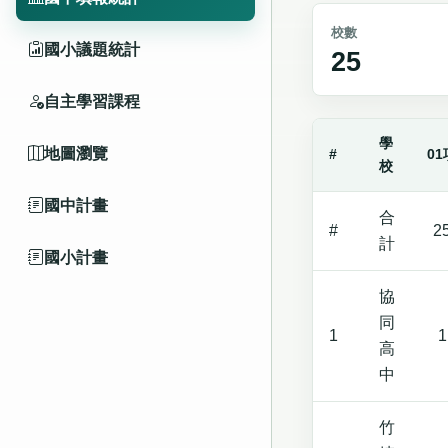
校數
國小議題統計
25
自主學習課程
學
地圖瀏覽
#
01
校
國中計畫
合
#
2
計
國小計畫
協
同
1
1
高
中
竹