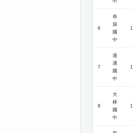
中
布
袋
6
1
國
中
過
溝
7
1
國
中
大
林
8
1
國
中