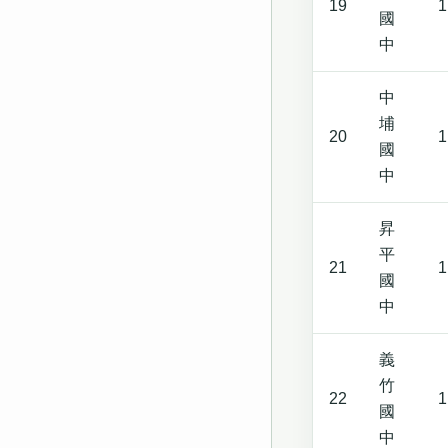
19
1
國
中
中
埔
20
1
國
中
昇
平
21
1
國
中
義
竹
22
1
國
中