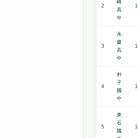
崎
2
1
高
中
永
慶
3
1
高
中
朴
子
4
1
國
中
東
石
5
1
國