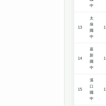
中
太
保
13
1
國
中
嘉
新
14
1
國
中
溪
口
15
1
國
中