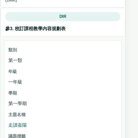
(166K)
DIR
參3. 校訂課程教學內容規劃表
類別
第一類
年
級
一年級
學期
主題名稱
第一學期
議
題
走讀崙陽
標
籤