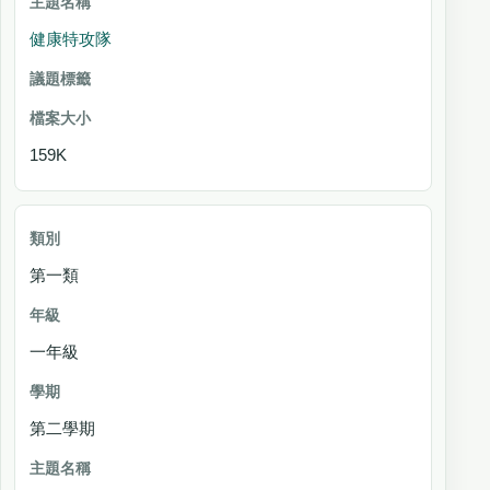
議
題
健康特攻隊
標
籤
檔案大小
159K
第一類
一年級
第二學期