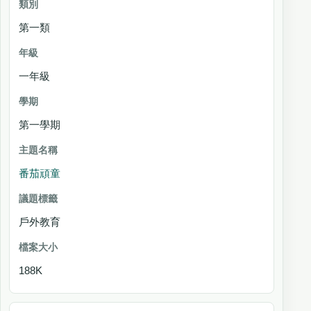
第一類
年
級
一年級
學期
主題名稱
第一學期
議
題
番茄頑童
標
籤
戶外教育
檔案大小
188K