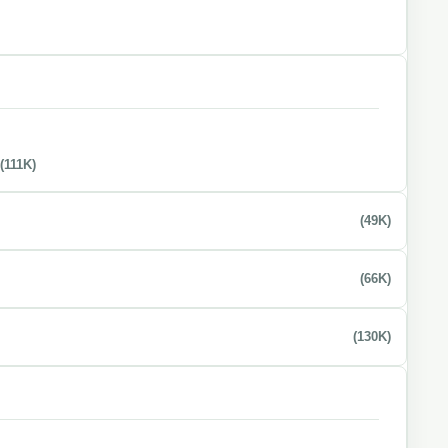
)
(111K)
(49K)
(66K)
(130K)