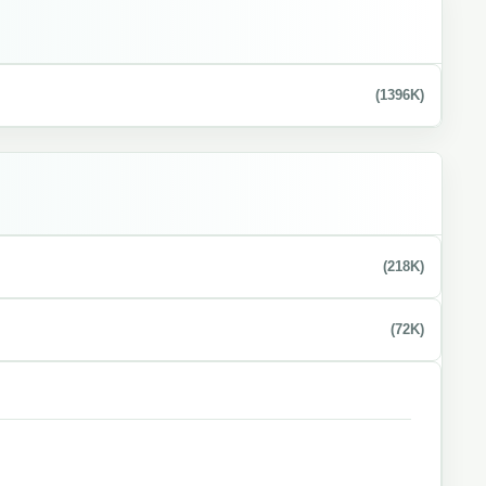
(1396K)
(218K)
(72K)