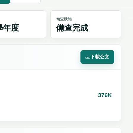
備查狀態
4學年度
備查完成
下載公文
376K