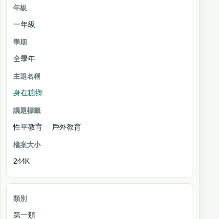
級
一年級
學期
主題名稱
全學年
議
題
身在糖鄉
標
籤
性平教育 戶外教育
檔案大小
244K
第一類