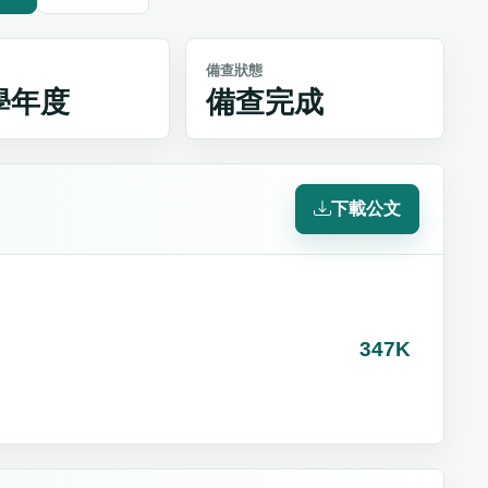
備查狀態
4學年度
備查完成
下載公文
347K