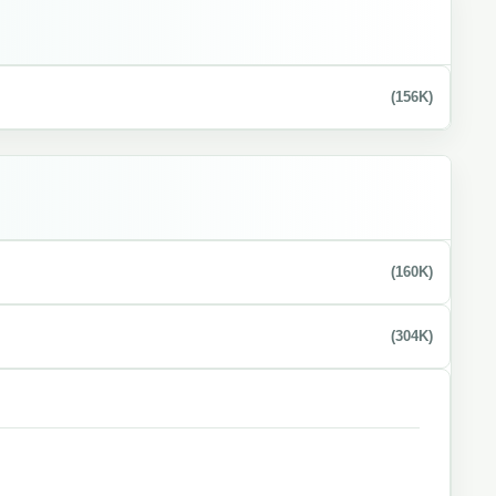
(156K)
(160K)
(304K)