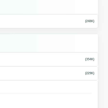
(248K)
(354K)
(229K)