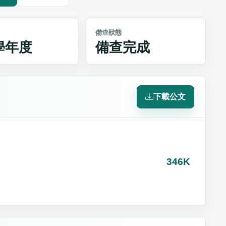
備查狀態
4學年度
備查完成
下載公文
346K