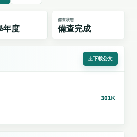
備查狀態
4學年度
備查完成
下載公文
301K