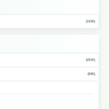
(143K)
(201K)
(84K)