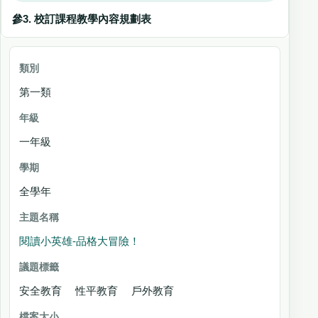
參3. 校訂課程教學內容規劃表
類別
第一類
年
級
一年級
學期
主題名稱
全學年
議
題
閱讀小英雄-品格大冒險！
標
籤
安全教育 性平教育 戶外教育
檔案大小