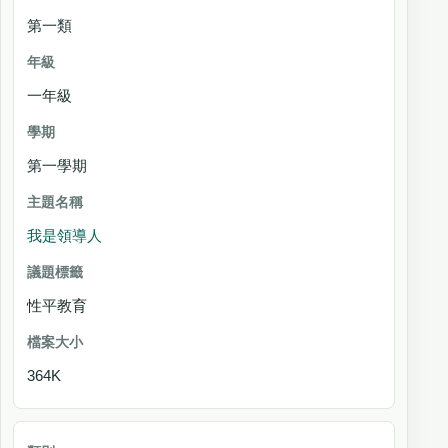
第一類
年
級
一年級
學期
主題名稱
第一學期
議
題
我是領導人
標
籤
性平教育
檔案大小
364K