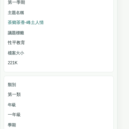
主題名稱
第一學期
議
題
茶鄉茶香-峰土人情
標
籤
性平教育
檔案大小
221K
第一類
一年級