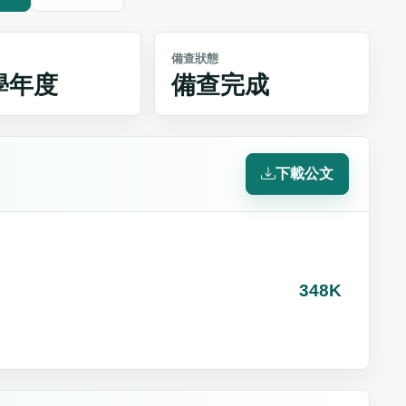
備查狀態
4學年度
備查完成
下載公文
348K