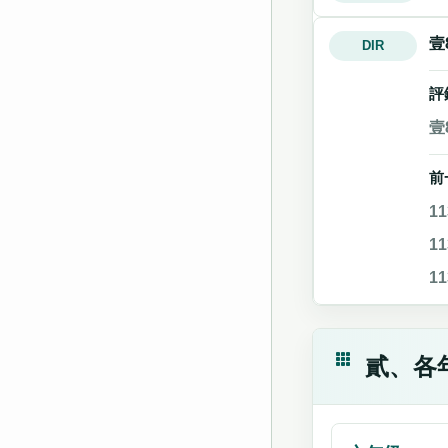
壹
DIR
評
壹
前
1
1
1
貳、各