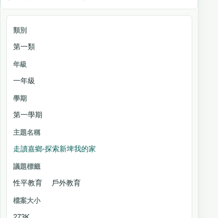
類別
第一類
年
級
一年級
學期
主題名稱
第一學期
議
題
走讀嘉鄉-探索新埤我的家
標
籤
性平教育 戶外教育
檔案大小
273K