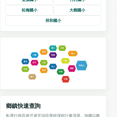
松梅國小
大鄉國小
祥和國小
溪口
大林
新港
梅山
六腳
民雄
竹崎
東石
朴子
太保
阿里山
水上
番路
布袋
鹿草
中埔
義竹
大埔
鄉鎮快速查詢
點選行政區後可連至該區學校課程計畫清單。地圖以數