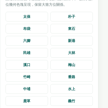
位幾何色塊呈現，保留大致方位關係。
太保
朴子
布袋
東石
六腳
新港
民雄
大林
溪口
梅山
竹崎
番路
中埔
水上
鹿草
義竹