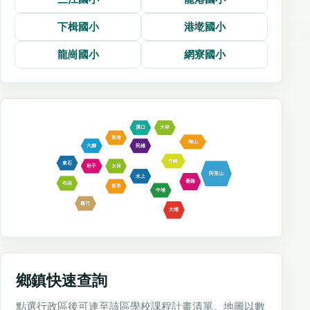
下楫國小
港墘國小
龍崗國小
網寮國小
溪口
大林
新港
梅山
六腳
民雄
竹崎
東石
朴子
太保
阿里山
水上
番路
布袋
鹿草
中埔
義竹
大埔
鄉鎮快速查詢
點選行政區後可連至該區學校課程計畫清單。地圖以數