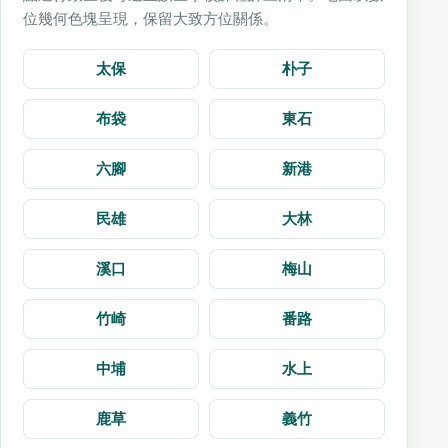
位幾何色塊呈現，保留大致方位關係。
太保
朴子
布袋
東石
六腳
新港
民雄
大林
溪口
梅山
竹崎
番路
中埔
水上
鹿草
義竹