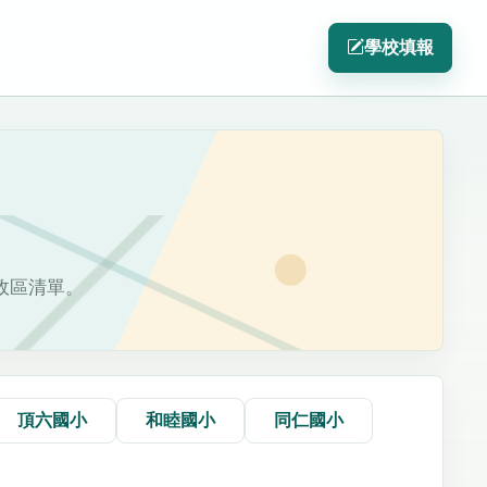
學校填報
政區清單。
頂六國小
和睦國小
同仁國小