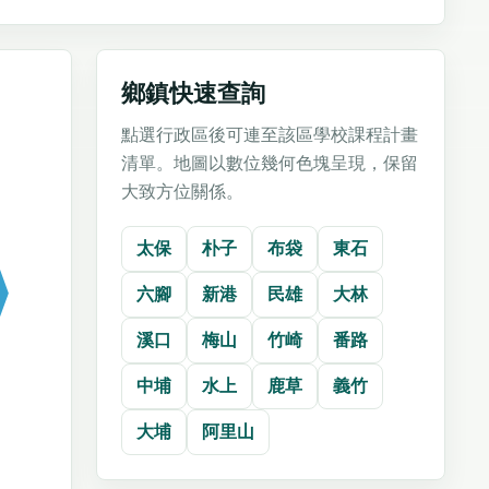
鄉鎮快速查詢
點選行政區後可連至該區學校課程計畫
清單。地圖以數位幾何色塊呈現，保留
大致方位關係。
太保
朴子
布袋
東石
六腳
新港
民雄
大林
溪口
梅山
竹崎
番路
中埔
水上
鹿草
義竹
大埔
阿里山