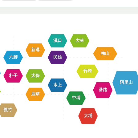
溪口
大林
新港
梅山
六腳
民雄
竹崎
朴子
太保
阿里山
水上
番路
鹿草
中埔
義竹
大埔