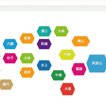
溪口
大林
新港
梅山
六腳
民雄
竹崎
朴子
太保
阿里山
水上
番路
鹿草
中埔
義竹
大埔