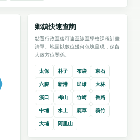
鄉鎮快速查詢
點選行政區後可連至該區學校課程計畫
清單。地圖以數位幾何色塊呈現，保留
大致方位關係。
太保
朴子
布袋
東石
六腳
新港
民雄
大林
溪口
梅山
竹崎
番路
中埔
水上
鹿草
義竹
大埔
阿里山