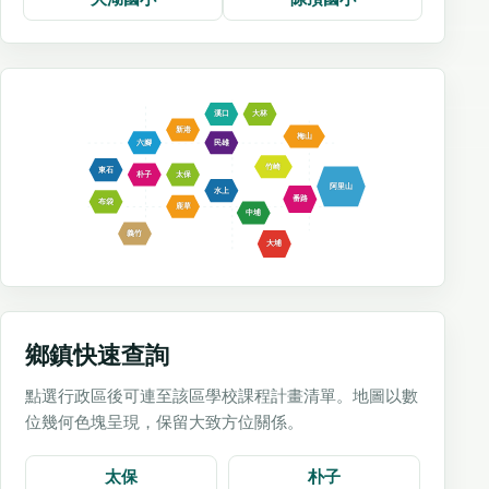
溪口
大林
新港
梅山
六腳
民雄
竹崎
東石
朴子
太保
阿里山
水上
番路
布袋
鹿草
中埔
義竹
大埔
鄉鎮快速查詢
點選行政區後可連至該區學校課程計畫清單。地圖以數
位幾何色塊呈現，保留大致方位關係。
太保
朴子