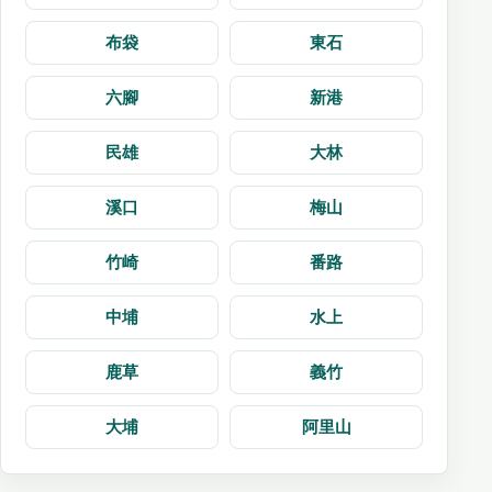
布袋
東石
六腳
新港
民雄
大林
溪口
梅山
竹崎
番路
中埔
水上
鹿草
義竹
大埔
阿里山