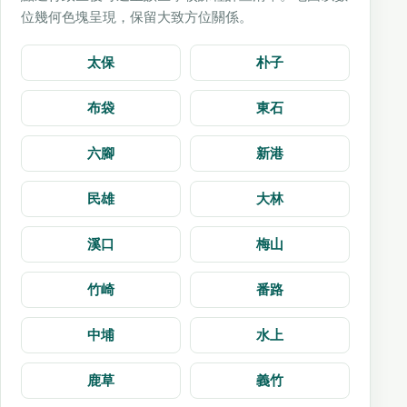
位幾何色塊呈現，保留大致方位關係。
太保
朴子
布袋
東石
六腳
新港
民雄
大林
溪口
梅山
竹崎
番路
中埔
水上
鹿草
義竹