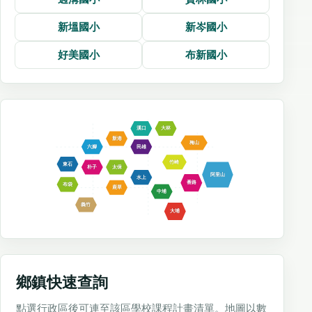
新塭國小
新岑國小
好美國小
布新國小
溪口
大林
新港
梅山
六腳
民雄
竹崎
東石
朴子
太保
阿里山
水上
番路
布袋
鹿草
中埔
義竹
大埔
鄉鎮快速查詢
點選行政區後可連至該區學校課程計畫清單。地圖以數