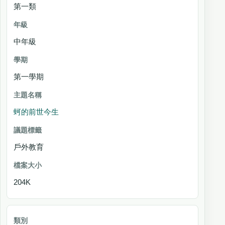
第一類
年
級
中年級
學期
主題名稱
第一學期
議
題
蚵的前世今生
標
籤
戶外教育
檔案大小
204K