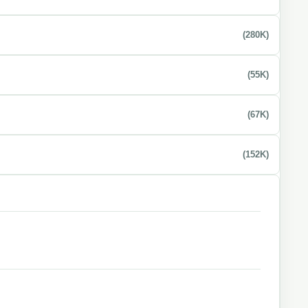
(280K)
(55K)
(67K)
(152K)