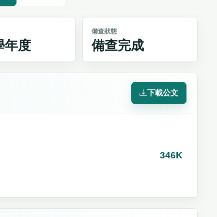
備查狀態
4學年度
備查完成
下載公文
346K