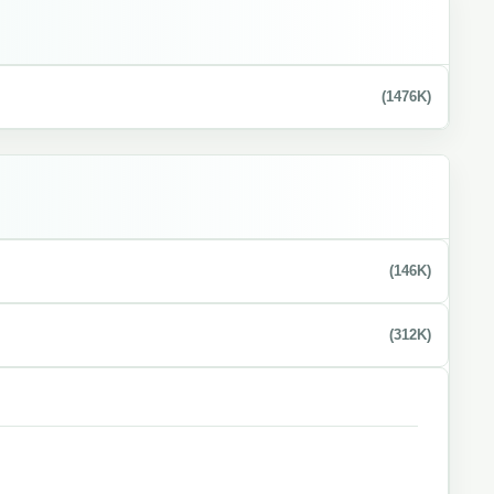
(1476K)
(146K)
(312K)